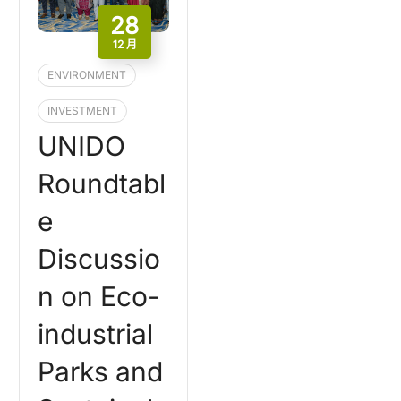
28
12 月
ENVIRONMENT
INVESTMENT
UNIDO
Roundtabl
e
Discussio
n on Eco-
industrial
Parks and